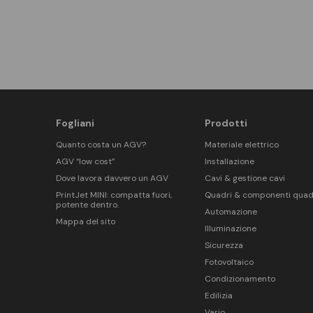
Fogliani
Prodotti
Quanto costa un AGV?
Materiale elettrico
AGV “low cost”
Installazione
Dove lavora davvero un AGV
Cavi & gestione cavi
PrintJet MINI: compatta fuori,
Quadri & componenti quad
potente dentro.
Automazione
Mappa del sito
Illuminazione
Sicurezza
Fotovoltaico
Condizionamento
Edilizia
Vario