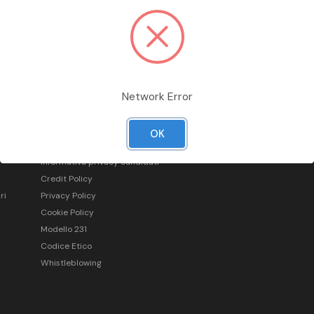
Network Error
Informazioni legali
OK
Condizioni generali di vendita
Informativa privacy candidati
Credit Policy
ri
Privacy Policy
Cookie Policy
Modello 231
Codice Etico
Whistleblowing