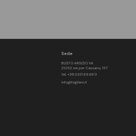
Sede
BUSTO ARSIZIO VA
21052 via per Cassano, 157
tel. +39.0331.69.69.11
info@fogliani.it