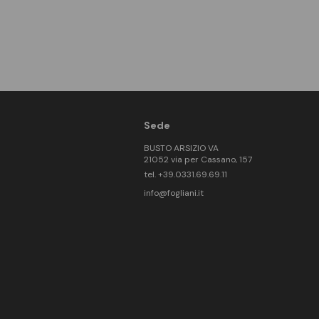
Sede
BUSTO ARSIZIO VA
21052 via per Cassano, 157
tel. +39.0331.69.69.11
info@fogliani.it