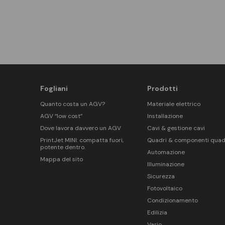
Fogliani
Prodotti
Quanto costa un AGV?
Materiale elettrico
AGV “low cost”
Installazione
Dove lavora davvero un AGV
Cavi & gestione cavi
PrintJet MINI: compatta fuori,
Quadri & componenti quad
potente dentro.
Automazione
Mappa del sito
Illuminazione
Sicurezza
Fotovoltaico
Condizionamento
Edilizia
Vario