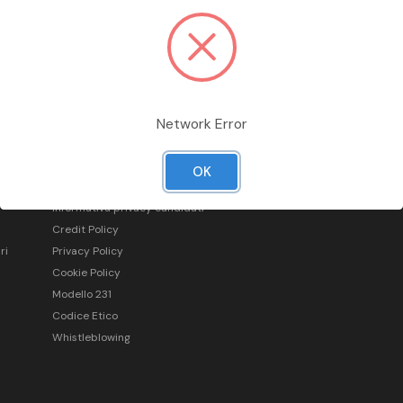
Network Error
Informazioni legali
OK
Condizioni generali di vendita
Informativa privacy candidati
Credit Policy
ri
Privacy Policy
Cookie Policy
Modello 231
Codice Etico
Whistleblowing