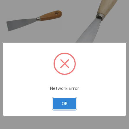
DISPONIBILE
DISPONIBILE
INR7131326
INR7131324
INTERCABLE
INTERCABLE
spatola tipo verniciatori 50
spatola tipo verniciatori 40
m
m
Network Error
Accedi per vedere i prezzi
Accedi per vedere i prezzi
OK