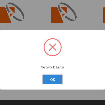
RDINARE
DA ORDINARE
DA OR
585
PHC1104980
PHC1206
X CONTACT
PHOENIX CONTACT
PHOENI
sic i/m tranciaguide
pps compact utensile di
pps st
taglio
Vedi prodotto
Vedi prodotto
Network Error
per vedere i prezzi
Accedi per vedere i prezzi
Accedi 
Confronta
Confronta
OK