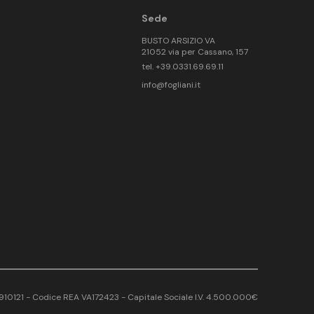
Sede
BUSTO ARSIZIO VA
21052 via per Cassano, 157
tel. +39.0331.69.69.11
info@fogliani.it
17910121 - Codice REA VA172423 - Capitale Sociale I.V. 4.500.000€