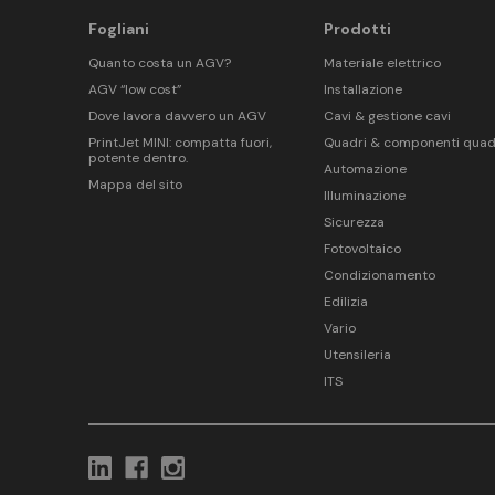
Fogliani
Prodotti
Quanto costa un AGV?
Materiale elettrico
AGV “low cost”
Installazione
Dove lavora davvero un AGV
Cavi & gestione cavi
PrintJet MINI: compatta fuori,
Quadri & componenti quad
potente dentro.
Automazione
Mappa del sito
Illuminazione
Sicurezza
Fotovoltaico
Condizionamento
Edilizia
Vario
Utensileria
ITS