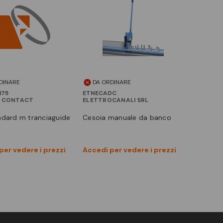
DINARE
DA ORDINARE
175
ETNECADC
X CONTACT
ELETTROCANALI SRL
andard m tranciaguide
cesoia manuale da banco
Vedi prodotto
Vedi prodotto
per vedere i prezzi
Accedi per vedere i prezzi
Confronta
Confronta