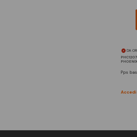
DA O
PHC1207
PHOENI
pps ba
Accedi 