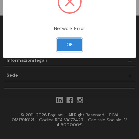
Network Error
Fogliani
OK
Prodotti
Informazioni legali
Sede
© 2011-2026 Fogliani - All Right Reserved - P.IVA
01317910121 - Codice REA VA172423 - Capitale Sociale I.V.
4.500.000€