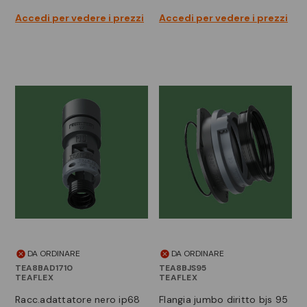
Accedi per vedere i prezzi
Accedi per vedere i prezzi
DA ORDINARE
DA ORDINARE
TEA8BAD1710
TEA8BJS95
TEAFLEX
TEAFLEX
racc.adattatore nero ip68
flangia jumbo diritto bjs 95