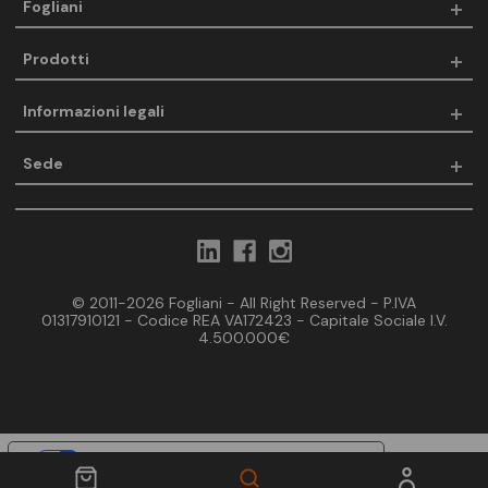
Fogliani
Prodotti
Informazioni legali
Sede
© 2011-2026 Fogliani - All Right Reserved - P.IVA
01317910121 - Codice REA VA172423 - Capitale Sociale I.V.
4.500.000€
Le tue preferenze relative alla privacy