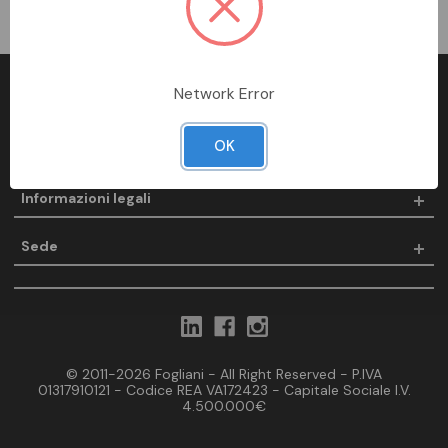
Network Error
Fogliani
OK
Prodotti
Informazioni legali
Sede
© 2011-2026 Fogliani - All Right Reserved - P.IVA
01317910121 - Codice REA VA172423 - Capitale Sociale I.V.
4.500.000€