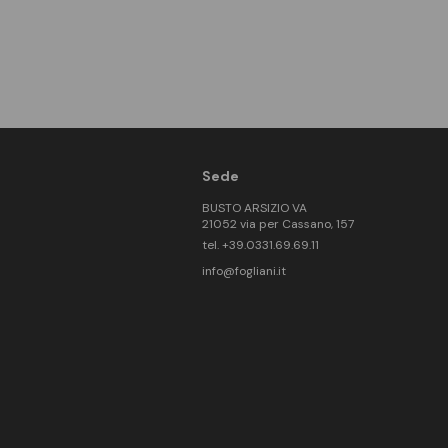
Sede
BUSTO ARSIZIO VA
21052 via per Cassano, 157
tel. +39.0331.69.69.11
info@fogliani.it