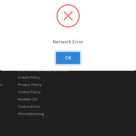
Network Error
Informazioni legali
OK
Condizioni generali di vendita
Informativa privacy candidati
Credit Policy
ri
Privacy Policy
Cookie Policy
Modello 231
Codice Etico
Whistleblowing