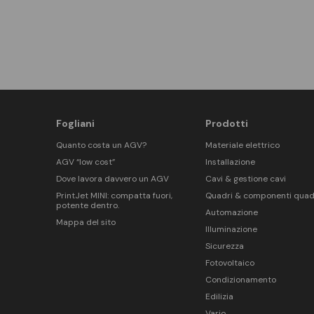
Fogliani
Prodotti
Quanto costa un AGV?
Materiale elettrico
AGV “low cost”
Installazione
Dove lavora davvero un AGV
Cavi & gestione cavi
PrintJet MINI: compatta fuori,
Quadri & componenti quad
potente dentro.
Automazione
Mappa del sito
Illuminazione
Sicurezza
Fotovoltaico
Condizionamento
Edilizia
Vario