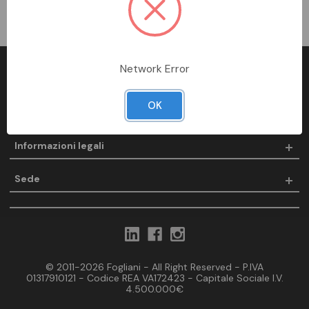
Network Error
Fogliani
OK
Prodotti
Informazioni legali
Sede
© 2011-2026 Fogliani - All Right Reserved - P.IVA
01317910121 - Codice REA VA172423 - Capitale Sociale I.V.
4.500.000€