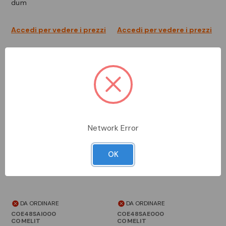
dum
Accedi per vedere i prezzi
Accedi per vedere i prezzi
Network Error
OK
DA ORDINARE
DA ORDINARE
COE48SAI000
COE48SAE000
COMELIT
COMELIT