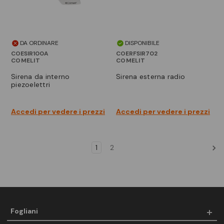
DA ORDINARE
DISPONIBILE
COESIR100A
COERFSIR702
COMELIT
COMELIT
sirena da interno
sirena esterna radio
piezoelettri
Accedi per vedere i prezzi
Accedi per vedere i prezzi
1
2
Fogliani