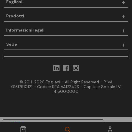
Fogliani
Prodotti
Informazioni legali
Sede
© 2011-2026 Fogliani - All Right Reserved - P.IVA
01317910121 - Codice REA VA172423 - Capitale Sociale I.V.
4.500.000€
Le tue preferenze relative alla privacy