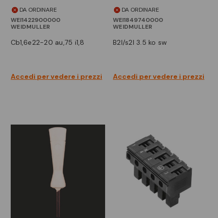
DA ORDINARE
DA ORDINARE
WEI1422900000
WEI1849740000
WEIDMULLER
WEIDMULLER
cb1,6e22-20 au,75 i1,8
b2l/s2l 3.5 ko sw
Accedi per vedere i prezzi
Accedi per vedere i prezzi