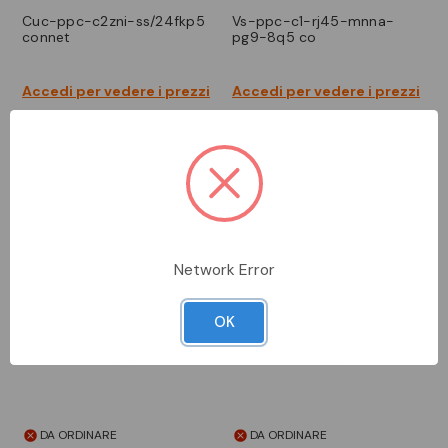
cuc-ppc-c2zni-ss/24fkp5
vs-ppc-c1-rj45-mnna-
connet
pg9-8q5 co
Accedi per vedere i prezzi
Accedi per vedere i prezzi
Network Error
OK
DA ORDINARE
DA ORDINARE