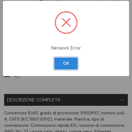
4, CAT5 (IEC 11801:2002), materiale: Plastica, tipo di
connessione: Connessione rapida IDC, sezione di connessione:
AWG 26- 22, uscita cavo: diritto, colore: nero, Ethernet
DA ORDINARE
Network Error
Aggiungi alla comparazione
OK
DESCRIZIONE COMPLETA
Connettore RJ45, grado di protezione: IP65/IP67, numero poli:
4, CAT5 (IEC 11801:2002), materiale: Plastica, tipo di
connessione: Connessione rapida IDC, sezione di connessione:
AWG 26- 22, uscita cavo: diritto, colore: nero, Ethernet