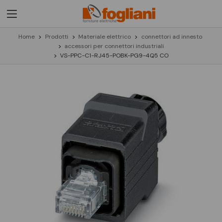
Home
Prodotti
Materiale elettrico
connettori ad innesto
accessori per connettori industriali
VS-PPC-C1-RJ45-POBK-PG9-4Q5 CO