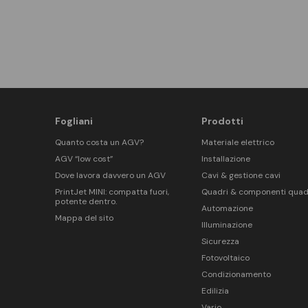
Fogliani
Prodotti
Quanto costa un AGV?
Materiale elettrico
AGV “low cost”
Installazione
Dove lavora davvero un AGV
Cavi & gestione cavi
PrintJet MINI: compatta fuori,
Quadri & componenti quad
potente dentro.
Automazione
Mappa del sito
Illuminazione
Sicurezza
Fotovoltaico
Condizionamento
Edilizia
Vario