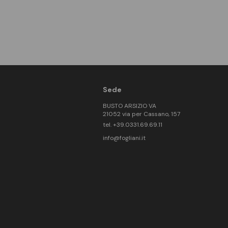
Sede
BUSTO ARSIZIO VA
21052 via per Cassano, 157
tel. +39.0331.69.69.11
info@fogliani.it