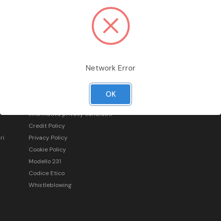
Network Error
Informazioni legali
OK
Condizioni generali di vendita
Informativa privacy candidati
Credit Policy
ri
Privacy Policy
Cookie Policy
Modello 231
Codice Etico
Whistleblowing