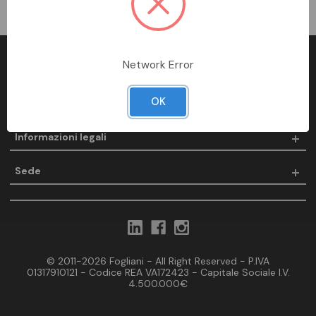
Network Error
Fogliani
OK
Prodotti
Informazioni legali
Sede
© 2011-2026 Fogliani - All Right Reserved - P.IVA
01317910121 - Codice REA VA172423 - Capitale Sociale I.V.
4.500.000€