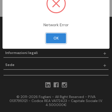
Network Error
Fogliani
OK
Prodotti
Informazioni legali
Sede
© 2011-2026 Fogliani - All Right Reserved - P.IVA
01317910121 - Codice REA VA172423 - Capitale Sociale I.V.
4.500.000€