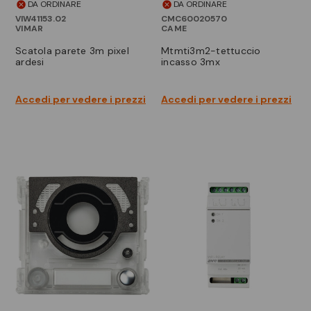
DA ORDINARE
DA ORDINARE
VIW41153.02
CMC60020570
VIMAR
CAME
scatola parete 3m pixel
mtmti3m2-tettuccio
ardesi
incasso 3mx
Accedi per vedere i prezzi
Accedi per vedere i prezzi