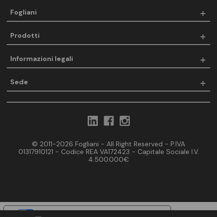
Fogliani
Prodotti
Informazioni legali
Sede
© 2011-2026 Fogliani - All Right Reserved - P.IVA
01317910121 - Codice REA VA172423 - Capitale Sociale I.V.
4.500.000€
Le tue preferenze relative alla privacy