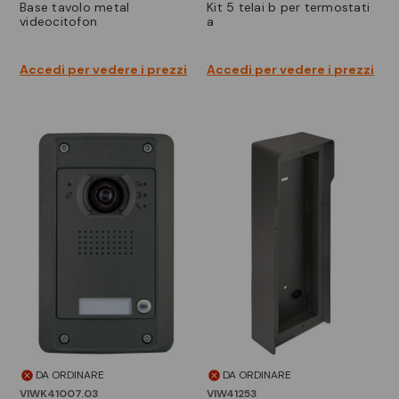
base tavolo metal
kit 5 telai b per termostati
videocitofon
a
Accedi per vedere i prezzi
Accedi per vedere i prezzi
DA ORDINARE
DA ORDINARE
VIWK41007.03
VIW41253