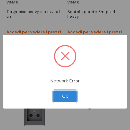
VIMAR
VIMAR
targa pixelheavy slp a/v ad
scatola parete 3m pixel
un
heavy
Accedi per vedere i prezzi
Accedi per vedere i prezzi
Network Error
OK