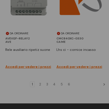
DA ORDINARE
DA ORDINARE
AVEVI2F-RELAY2
CMC840XC-0330
AVE
CAME
rele ausiliario ripetiz suone
lhs ci - cornice incasso
Accedi per vedere i prezzi
Accedi per vedere i prezzi
1
2
3
4
5
6