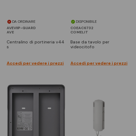
DA ORDINARE
DISPONIBILE
AVEVIIP-GUARD
COEAC6732
AVE
COMELIT
centralino di portineria v44
base da tavolo per
s
videocitofo
Accedi per vedere i prezzi
Accedi per vedere i prezzi