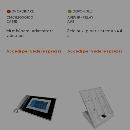
DA ORDINARE
DISPONIBILE
CMC62030100
AVEVIIP-RELAY
CAME
AVE
mtmfv1pam-adattatore
rele aux ip per sistema v44
video pul
s
Accedi per vedere i prezzi
Accedi per vedere i prezzi