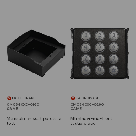
DA ORDINARE
DA ORDINARE
CMC840XC-0160
CMC840XC-0290
CAME
CAME
mtmsp1m vr scat parete vr
mtmfnavr-ma-front
tett
tastiera acc