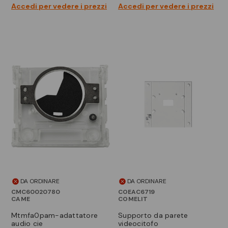
Accedi per vedere i prezzi
Accedi per vedere i prezzi
DA ORDINARE
DA ORDINARE
CMC60020780
COEAC6719
CAME
COMELIT
mtmfa0pam-adattatore
supporto da parete
audio cie
videocitofo