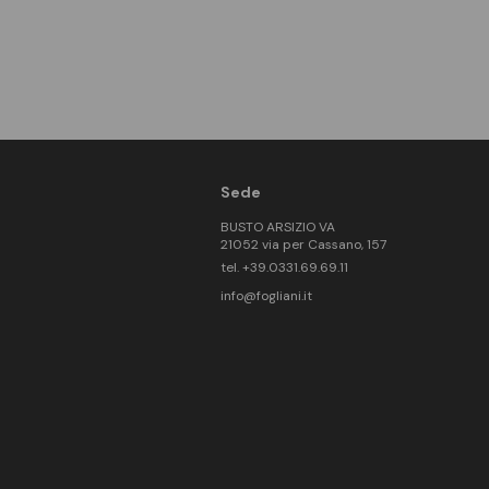
Sede
BUSTO ARSIZIO VA
21052 via per Cassano, 157
tel. +39.0331.69.69.11
info@fogliani.it