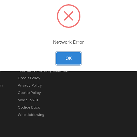
Network Error
Informazioni legali
OK
Condizioni generali di vendita
Informativa privacy candidati
Credit Policy
ri
Privacy Policy
Cookie Policy
Modello 231
Codice Etico
Whistleblowing