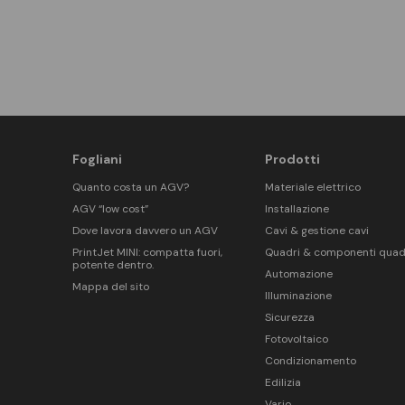
Fogliani
Prodotti
Quanto costa un AGV?
Materiale elettrico
AGV “low cost”
Installazione
Dove lavora davvero un AGV
Cavi & gestione cavi
PrintJet MINI: compatta fuori,
Quadri & componenti quad
potente dentro.
Automazione
Mappa del sito
Illuminazione
Sicurezza
Fotovoltaico
Condizionamento
Edilizia
Vario