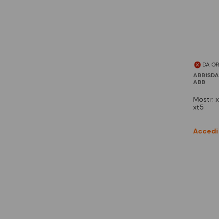
DA O
ABB1SDA
ABB
mostr. x porta moe-rhd-fld
xt5
Accedi 