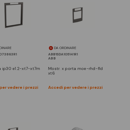
DINARE
DA ORDINARE
073863R1
ABB1SDA105141R1
ABB
mostr. x porta moe-rhd-fld
xt6
Vedi prodotto
Vedi prodotto
per vedere i prezzi
Accedi per vedere i prezzi
Confronta
Confronta