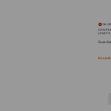
DA O
LOVLPXA
LOVATO
guardi
Accedi 