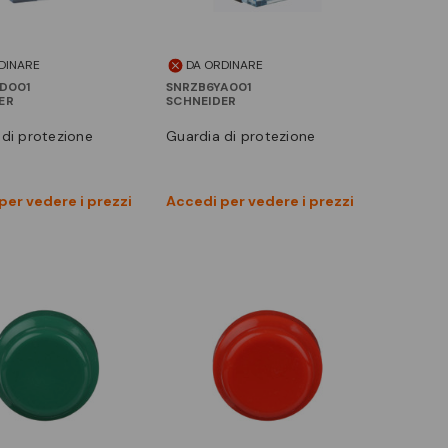
DINARE
DA ORDINARE
D001
SNRZB6YA001
ER
SCHNEIDER
a di protezione
guardia di protezione
Vedi prodotto
Vedi prodotto
per vedere i prezzi
Accedi per vedere i prezzi
Confronta
Confronta