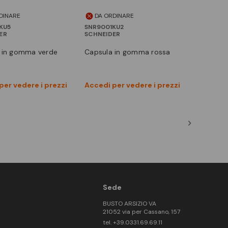
DINARE
DA ORDINARE
KU5
SNR9001KU2
ER
SCHNEIDER
a in gomma verde
capsula in gomma rossa
Vedi prodotto
Vedi prodotto
per vedere i prezzi
Accedi per vedere i prezzi
Confronta
Confronta
Sede
BUSTO ARSIZIO VA
21052 via per Cassano, 157
tel. +39.0331.69.69.11