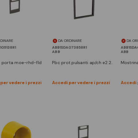
RDINARE
DA ORDINARE
DA OR
105138R1
ABB1SDA073858R1
ABB1SDA
ABB
ABB
pbc prot.pulsanti ap/ch e2.2..
mostri
Vedi prodotto
Vedi prodotto
per vedere i prezzi
Accedi per vedere i prezzi
Accedi 
Confronta
Confronta