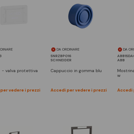
RDINARE
DA ORDINARE
DA OR
3
SNRZBP016
ABB1SDA
SCHNEIDER
ABB
cappuccio in gomma blu
mostrina ip30 e1.2-xt7-xt7m
w
Vedi prodotto
Vedi prodotto
per vedere i prezzi
Accedi per vedere i prezzi
Accedi 
Confronta
Confronta