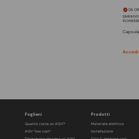
DA O
SNR900
SCHNEI
capsul
Accedi 
Fogliani
Prodotti
Quanto costa un AGV?
Materiale elettrico
AGV “low cost”
Installazione
Dove lavora davvero un AGV
Cavi & gestione cavi