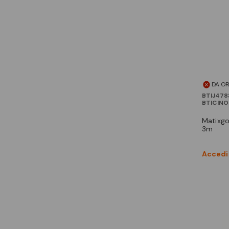
DA O
BTIJ478
BTICINO
matixgo - valva protettiva
3m
Accedi 