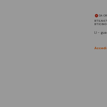
DA O
BTILN4
BTICINO
ll - gu
Accedi 