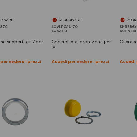
RDINARE
DA ORDINARE
DA OR
787C
LOVLPXAU170
SNRZB6Y
LOVATO
SCHNEID
aina supporti air 7 pos
coperchio di protezione per
guardi
lp
Vedi prodotto
Vedi prodotto
per vedere i prezzi
Accedi per vedere i prezzi
Accedi 
Confronta
Confronta