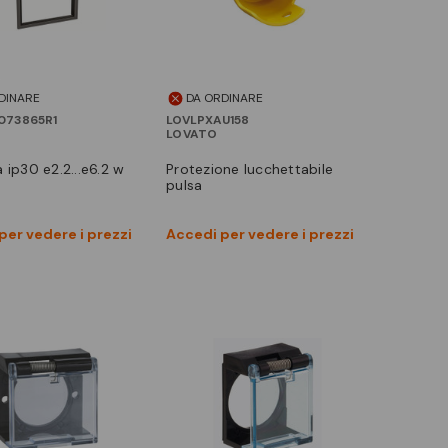
DINARE
DA ORDINARE
073865R1
LOVLPXAU158
LOVATO
a ip30 e2.2...e6.2 w
protezione lucchettabile
pulsa
Vedi prodotto
Vedi prodotto
per vedere i prezzi
Accedi per vedere i prezzi
Confronta
Confronta