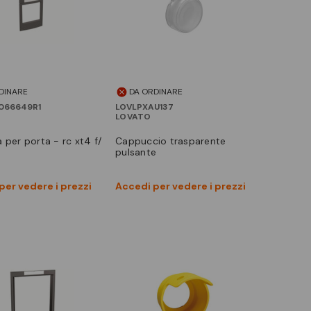
DINARE
DA ORDINARE
066649R1
LOVLPXAU137
LOVATO
na per porta - rc xt4 f/
cappuccio trasparente
pulsante
Vedi prodotto
Vedi prodotto
per vedere i prezzi
Accedi per vedere i prezzi
Confronta
Confronta