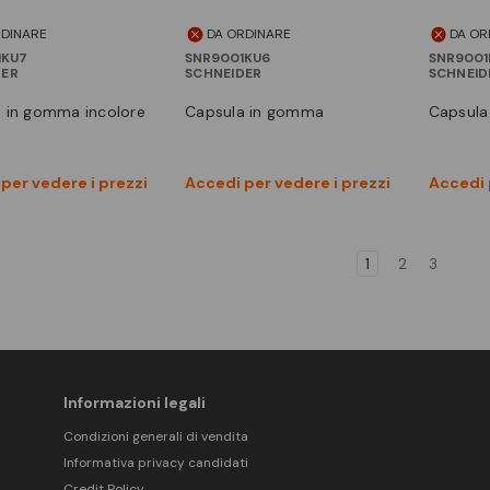
RDINARE
DA ORDINARE
DA OR
1KU7
SNR9001KU6
SNR9001
DER
SCHNEIDER
SCHNEID
a in gomma incolore
capsula in gomma
capsul
Vedi prodotto
Vedi prodotto
per vedere i prezzi
Accedi per vedere i prezzi
Accedi 
Confronta
Confronta
1
2
3
Informazioni legali
Condizioni generali di vendita
Informativa privacy candidati
Credit Policy