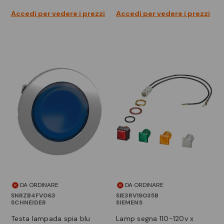
Accedi per vedere i prezzi
Accedi per vedere i prezzi
DA ORDINARE
DA ORDINARE
SNRZB4FV063
SIE3RV19035B
SCHNEIDER
SIEMENS
testa lampada spia blu
lamp segna 110-120v x