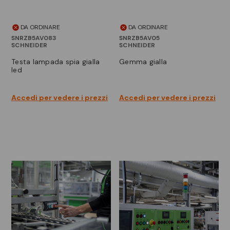
DA ORDINARE
DA ORDINARE
SNRZB5AV083
SNRZB5AV05
SCHNEIDER
SCHNEIDER
testa lampada spia gialla
gemma gialla
led
Accedi per vedere i prezzi
Accedi per vedere i prezzi