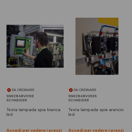
DA ORDINARE
DA ORDINARE
SNRZB4BV013E
SNRZB4BV053S
SCHNEIDER
SCHNEIDER
testa lampada spia bianca
testa lampada spia arancio
led
led
Accedi per vedere i prezzi
Accedi per vedere i prezzi