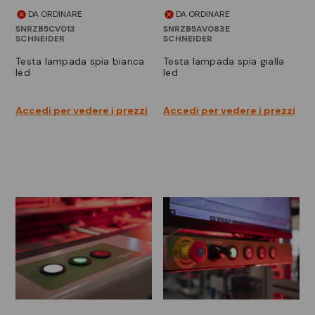
DA ORDINARE
DA ORDINARE
SNRZB5CV013
SNRZB5AV083E
SCHNEIDER
SCHNEIDER
testa lampada spia bianca
testa lampada spia gialla
led
led
Accedi per vedere i prezzi
Accedi per vedere i prezzi