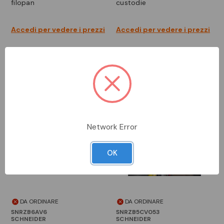
filopan
custodie
Accedi per vedere i prezzi
Accedi per vedere i prezzi
Network Error
OK
DA ORDINARE
DA ORDINARE
SNRZB6AV6
SNRZB5CV053
SCHNEIDER
SCHNEIDER