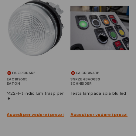
DA ORDINARE
DA ORDINARE
EAO189595
SNRZB4BV063S
EATON
SCHNEIDER
m22-l-t indic lum trasp per
testa lampada spia blu led
le
Accedi per vedere i prezzi
Accedi per vedere i prezzi