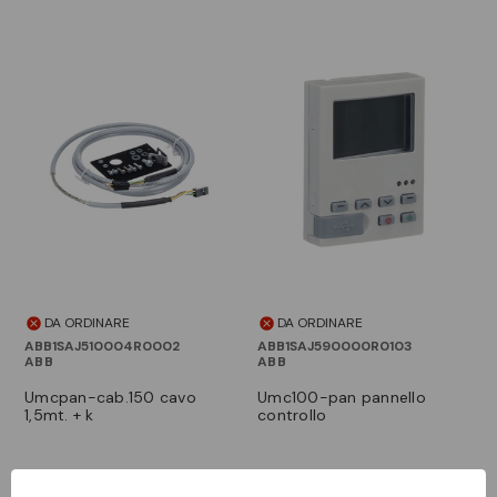
DA ORDINARE
DA ORDINARE
ABB1SAJ510004R0002
ABB1SAJ590000R0103
ABB
ABB
umcpan-cab.150 cavo
umc100-pan pannello
1,5mt. + k
controllo
Accedi per vedere i prezzi
Accedi per vedere i prezzi