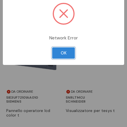
Network Error
OK
DA ORDINARE
DA ORDINARE
SIE3UF72101AA010
SNRLTMCU
SIEMENS
SCHNEIDER
pannello operatore lcd
visualizzatore per tesys t
color t