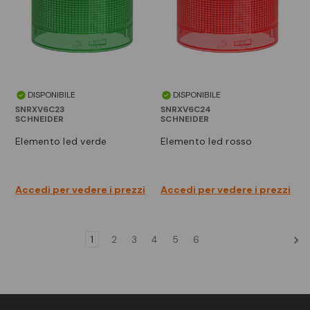
DISPONIBILE
DISPONIBILE
SNRXV6C23
SNRXV6C24
SCHNEIDER
SCHNEIDER
elemento led verde
elemento led rosso
Accedi per vedere i prezzi
Accedi per vedere i prezzi
1
2
3
4
5
6