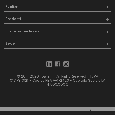
Fogliani
Prodotti
Informazioni legali
Sede
© 2011-2026 Fogliani - All Right Reserved - P.IVA
01317910121 - Codice REA VA172423 - Capitale Sociale I.V.
4.500.000€
Le tue preferenze relative alla privacy