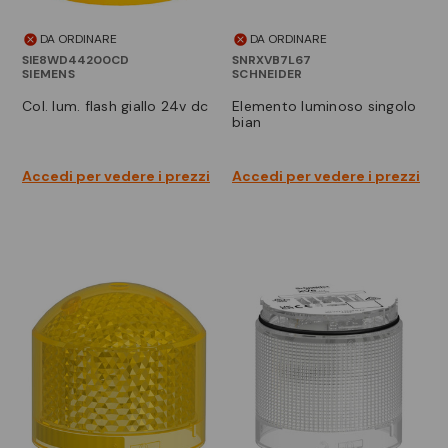
DA ORDINARE
DA ORDINARE
SIE8WD44200CD
SNRXVB7L67
SIEMENS
SCHNEIDER
col. lum. flash giallo 24v dc
elemento luminoso singolo
bian
Accedi per vedere i prezzi
Accedi per vedere i prezzi