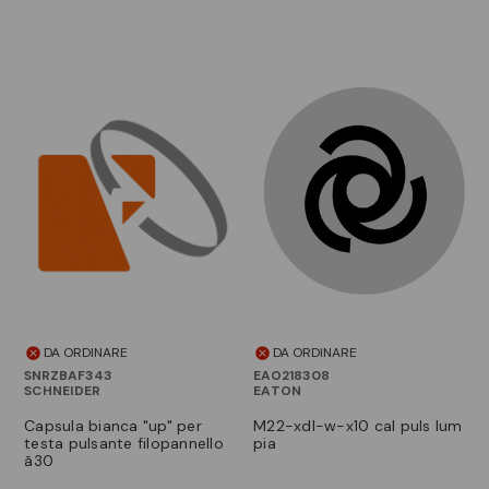
DA ORDINARE
DA ORDINARE
SNRZBAF343
EAO218308
SCHNEIDER
EATON
capsula bianca "up" per
m22-xdl-w-x10 cal puls lum
testa pulsante filopannello
pia
ã30