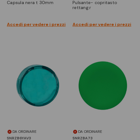
capsula nera t 30mm
pulsante- copritasto
rettang.r
Accedi per vedere i prezzi
Accedi per vedere i prezzi
DA ORDINARE
DA ORDINARE
SNRZB6YAV3
SNRZBA73