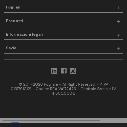
Fogliani
Prodotti
Informazioni legali
Sede
© 2011-2026 Fogliani - All Right Reserved - P.IVA
01317910121 - Codice REA VA172423 - Capitale Sociale I.V.
4.500.000€
Le tue preferenze relative alla privacy