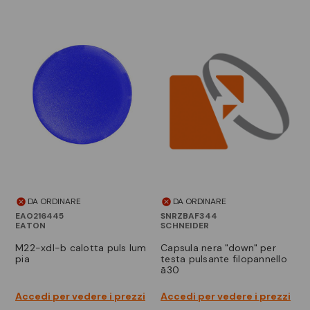
DA ORDINARE
DA ORDINARE
EAO216445
SNRZBAF344
EATON
SCHNEIDER
m22-xdl-b calotta puls lum
capsula nera "down" per
pia
testa pulsante filopannello
ã30
Accedi per vedere i prezzi
Accedi per vedere i prezzi