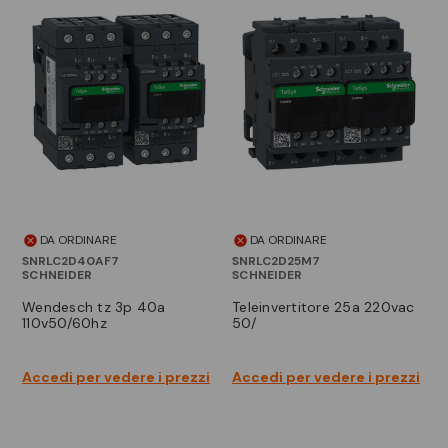
DA ORDINARE
DA ORDINARE
SNRLC2D40AF7
SNRLC2D25M7
SCHNEIDER
SCHNEIDER
wendesch tz 3p 40a
teleinvertitore 25a 220vac
110v50/60hz
50/
Accedi per vedere i prezzi
Accedi per vedere i prezzi