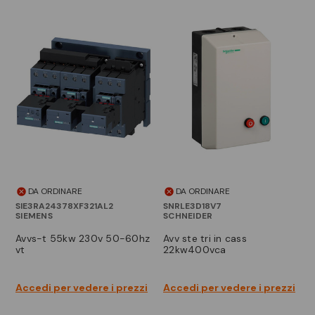
DA ORDINARE
DA ORDINARE
SIE3RA24378XF321AL2
SNRLE3D18V7
SIEMENS
SCHNEIDER
avvs-t 55kw 230v 50-60hz
avv ste tri in cass
vt
22kw400vca
Accedi per vedere i prezzi
Accedi per vedere i prezzi