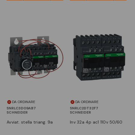
DA ORDINARE
DA ORDINARE
SNRLC3D09AB7
SNRLC2DT32F7
SCHNEIDER
SCHNEIDER
avviat. stella triang. 9a
inv 32a 4p ac1 110v 50/60