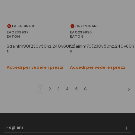
DA ORDINARE
DA ORDINARE
EAO239937
EAO239895
EATON
EATON
sdainlm90(230v50hz,240v60hz)
sdainlm70(230v50hz,240v60hz)
s
s
Accedi per vedere i prezzi
Accedi per vedere i prezzi
1
2
3
4
5
6
Fogliani