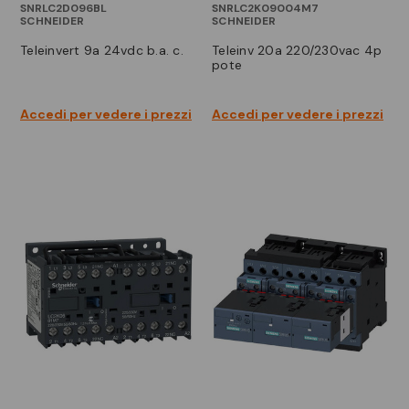
SNRLC2D096BL
SNRLC2K09004M7
SCHNEIDER
SCHNEIDER
teleinvert 9a 24vdc b.a. c.
teleinv 20a 220/230vac 4p
pote
Accedi per vedere i prezzi
Accedi per vedere i prezzi