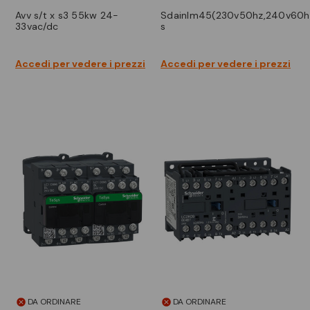
avv s/t x s3 55kw 24-
sdainlm45(230v50hz,240v60hz)
33vac/dc
s
Accedi per vedere i prezzi
Accedi per vedere i prezzi
DA ORDINARE
DA ORDINARE