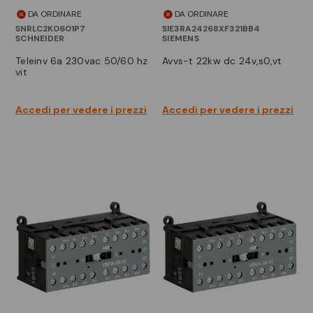
DA ORDINARE
DA ORDINARE
SNRLC2K0601P7
SIE3RA24268XF321BB4
SCHNEIDER
SIEMENS
teleinv 6a 230vac 50/60 hz
avvs-t 22kw dc 24v,s0,vt
vit
Accedi per vedere i prezzi
Accedi per vedere i prezzi