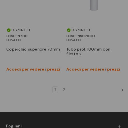
DISPONIBILE
DISPONIBILE
LOVLTN70C
LOVLTN50P100T
LOVATO
LOVATO
coperchio superiore 70mm
tubo prol. 100mm con
filetto x
Accedi per vedere i prezzi
Accedi per vedere i prezzi
1
2
Fogliani