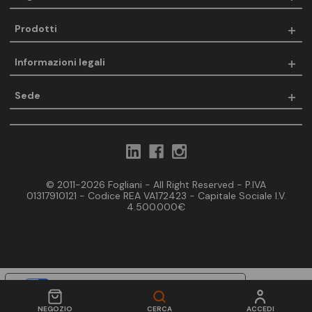
Prodotti
Informazioni legali
Sede
© 2011-2026 Fogliani - All Right Reserved - P.IVA
01317910121 - Codice REA VA172423 - Capitale Sociale I.V.
4.500.000€
Le tue preferenze relative alla privacy
Informativa sulla raccolta
NEGOZIO
CERCA
ACCEDI