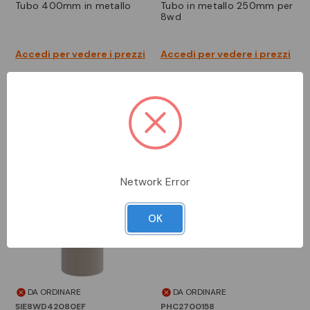
tubo 400mm in metallo
tubo in metallo 250mm per
8wd
Accedi per vedere i prezzi
Accedi per vedere i prezzi
Network Error
OK
DA ORDINARE
DA ORDINARE
SIE8WD42080EF
PHC2700158