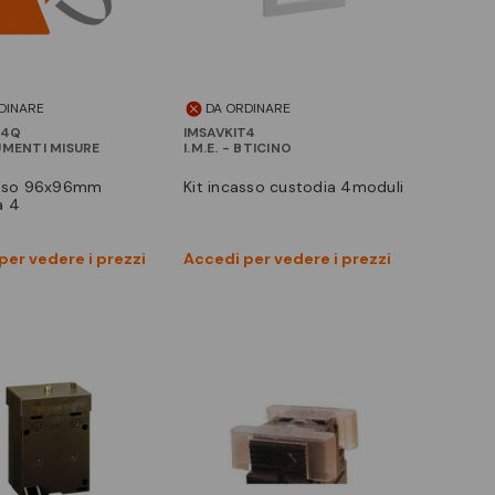
DINARE
DA ORDINARE
T4Q
IMSAVKIT4
UMENTI MISURE
I.M.E. - BTICINO
kit incasso custodia 4moduli
a 4
Vedi prodotto
Vedi prodotto
per vedere i prezzi
Accedi per vedere i prezzi
Confronta
Confronta