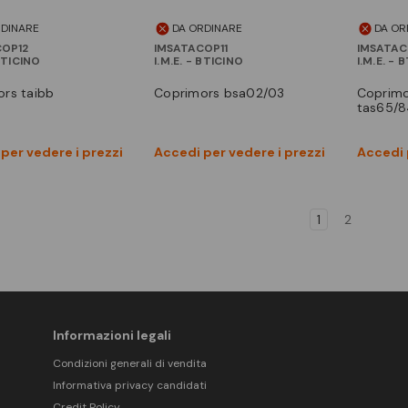
RDINARE
DA ORDINARE
DA OR
OP12
IMSATACOP11
IMSATA
 BTICINO
I.M.E. - BTICINO
I.M.E. - 
ors taibb
coprimors bsa02/03
coprimors
tas65/8
Vedi prodotto
Vedi prodotto
per vedere i prezzi
Accedi per vedere i prezzi
Accedi 
Confronta
Confronta
1
2
Informazioni legali
Condizioni generali di vendita
Informativa privacy candidati
Credit Policy