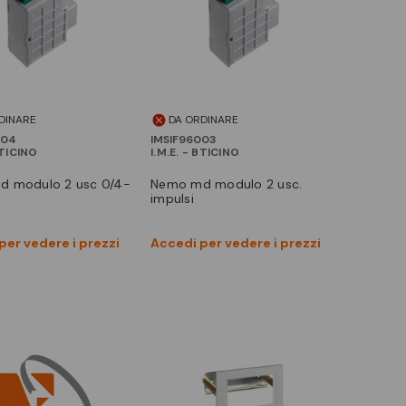
DINARE
DA ORDINARE
004
IMSIF96003
BTICINO
I.M.E. - BTICINO
nemo md modulo 2 usc.
impulsi
Vedi prodotto
Vedi prodotto
per vedere i prezzi
Accedi per vedere i prezzi
Confronta
Confronta