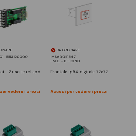
DINARE
DA ORDINARE
1-1553120000
IMSADGIP547
I.M.E. - BTICINO
zzat- 2 uscite rel spd
frontale ip54 digitale 72x72
Vedi prodotto
Vedi prodotto
per vedere i prezzi
Accedi per vedere i prezzi
Confronta
Confronta