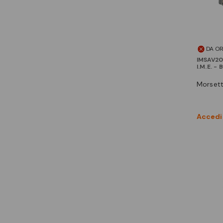
DA O
IMSAV20
I.M.E. -
morset
Accedi 