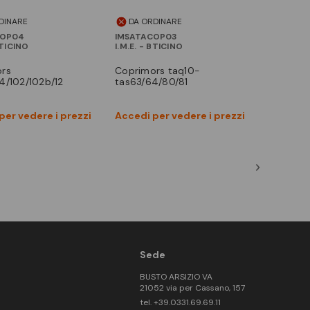
DINARE
DA ORDINARE
COP04
IMSATACOP03
BTICINO
I.M.E. - BTICINO
coprimors taq10-
4/102/102b/12
tas63/64/80/81
Vedi prodotto
Vedi prodotto
per vedere i prezzi
Accedi per vedere i prezzi
Confronta
Confronta
Sede
BUSTO ARSIZIO VA
21052 via per Cassano, 157
tel. +39.0331.69.69.11