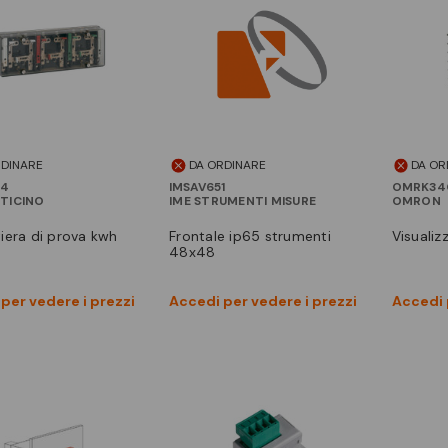
RDINARE
DA ORDINARE
DA OR
04
IMSAV651
OMRK34C
 BTICINO
IME STRUMENTI MISURE
OMRON
frontale ip65 strumenti
visuali
48x48
Vedi prodotto
Vedi prodotto
per vedere i prezzi
Accedi per vedere i prezzi
Accedi 
Confronta
Confronta