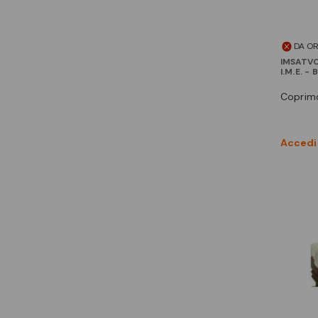
DA O
IMSATV
I.M.E. -
coprim
Accedi 