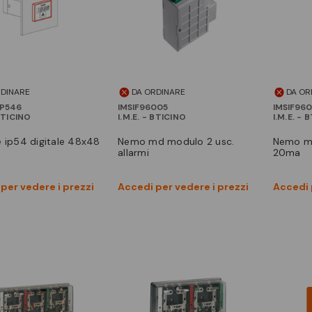
RDINARE
DA ORDINARE
DA OR
P546
IMSIF96005
IMSIF96
 BTICINO
I.M.E. - BTICINO
I.M.E. - 
le ip54 digitale 48x48
nemo md modulo 2 usc.
nemo md modulo 2 usc 0/4-
allarmi
20ma
Vedi prodotto
Vedi prodotto
per vedere i prezzi
Accedi per vedere i prezzi
Accedi 
Confronta
Confronta