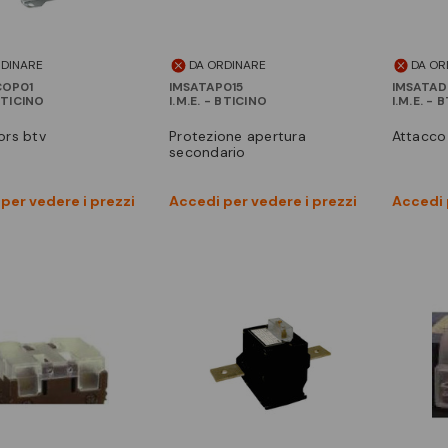
RDINARE
DA ORDINARE
DA OR
COP01
IMSATAP015
IMSATAD
 BTICINO
I.M.E. - BTICINO
I.M.E. - 
ors btv
protezione apertura
attacco
secondario
Vedi prodotto
Vedi prodotto
per vedere i prezzi
Accedi per vedere i prezzi
Accedi 
Confronta
Confronta