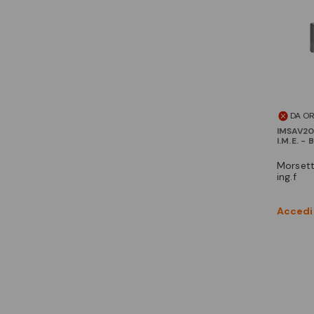
DA O
IMSAV2
I.M.E. -
morsettiera di prova kwh
ing.f
Accedi 