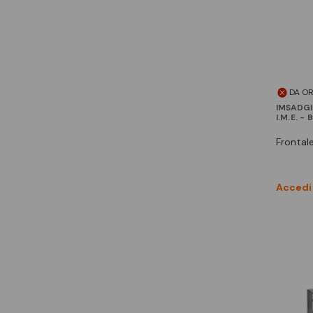
DA O
IMSADGI
I.M.E. -
fronta
Accedi 