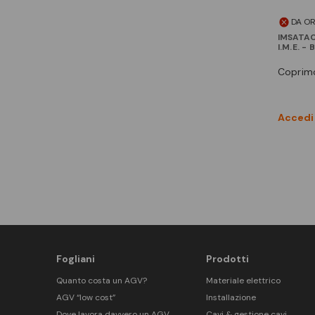
DA O
IMSATAC
I.M.E. -
coprim
Accedi 
Fogliani
Prodotti
Quanto costa un AGV?
Materiale elettrico
AGV “low cost”
Installazione
Dove lavora davvero un AGV
Cavi & gestione cavi