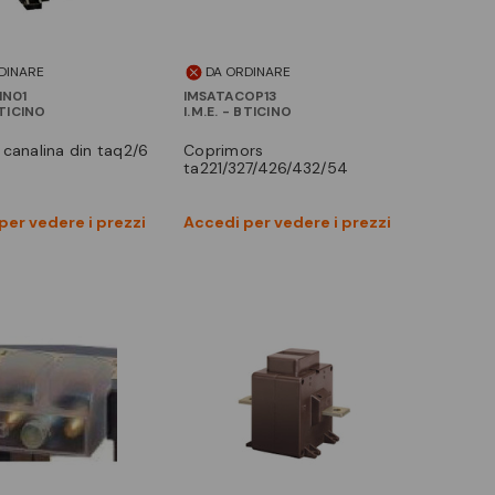
DINARE
DA ORDINARE
IN01
IMSATACOP13
BTICINO
I.M.E. - BTICINO
 canalina din taq2/6
coprimors
ta221/327/426/432/54
Vedi prodotto
Vedi prodotto
per vedere i prezzi
Accedi per vedere i prezzi
Confronta
Confronta