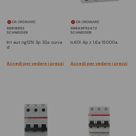
DA ORDINARE
DA ORDINARE
SNR18852
SNRA9F92472
SCHNEIDER
SCHNEIDER
int aut ng125l 3p 32a curva
ic60l 4p z 1,6a 15000a
d
Accedi per vedere i prezzi
Accedi per vedere i prezzi