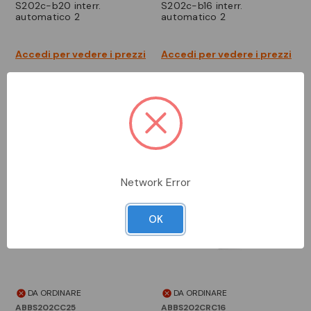
s202c-b20 interr.
s202c-b16 interr.
automatico 2
automatico 2
Accedi per vedere i prezzi
Accedi per vedere i prezzi
Network Error
OK
DA ORDINARE
DA ORDINARE
ABBS202CC25
ABBS202CRC16