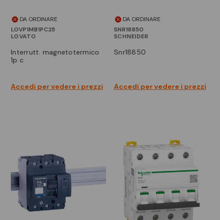
DA ORDINARE
DA ORDINARE
LOVP1MB1PC25
SNR18850
LOVATO
SCHNEIDER
interrutt. magnetotermico
snr18850
1p c
Accedi per vedere i prezzi
Accedi per vedere i prezzi