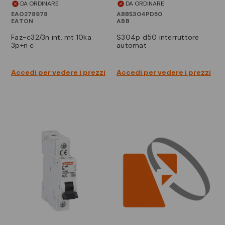
DA ORDINARE
DA ORDINARE
EAO278978
ABBS304PD50
EATON
ABB
faz-c32/3n int. mt 10ka
s304p d50 interruttore
3p+n c
automat
Accedi per vedere i prezzi
Accedi per vedere i prezzi