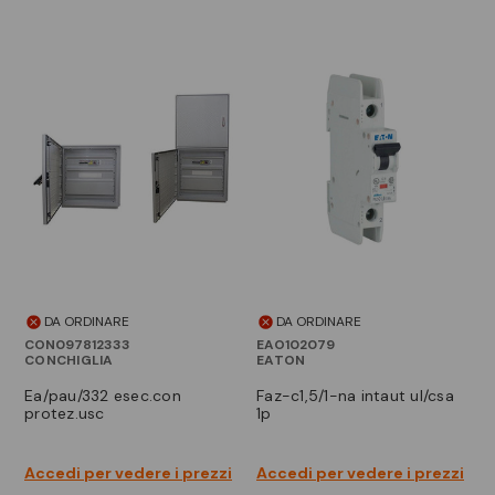
DA ORDINARE
DA ORDINARE
CON097812333
EAO102079
CONCHIGLIA
EATON
ea/pau/332 esec.con
faz-c1,5/1-na intaut ul/csa
protez.usc
1p
Accedi per vedere i prezzi
Accedi per vedere i prezzi