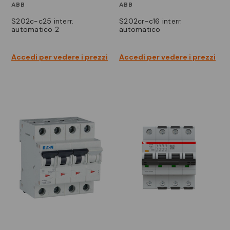
ABB
ABB
s202c-c25 interr.
s202cr-c16 interr.
automatico 2
automatico
Accedi per vedere i prezzi
Accedi per vedere i prezzi