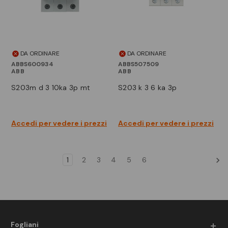
DA ORDINARE
DA ORDINARE
ABBS600934
ABBS507509
ABB
ABB
s203m d 3 10ka 3p mt
s203 k 3 6 ka 3p
Accedi per vedere i prezzi
Accedi per vedere i prezzi
1
2
3
4
5
6
Fogliani