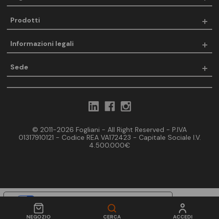
Prodotti
Informazioni legali
Sede
© 2011-2026 Fogliani - All Right Reserved - P.IVA
01317910121 - Codice REA VA172423 - Capitale Sociale I.V.
4.500.000€
Le tue preferenze relative alla privacy
Informativa sulla raccolta
NEGOZIO
CERCA
ACCEDI