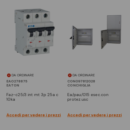
DA ORDINARE
DA ORDINARE
EAO278875
CON097812028
EATON
CONCHIGLIA
faz-c25/3 int mt 3p 25a c
ea/pau/015 esec.con
10ka
protez.usc
Accedi per vedere i prezzi
Accedi per vedere i prezzi