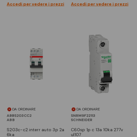
Accedi per vedere i prezzi
Accedi per vedere i prezzi
DA ORDINARE
DA ORDINARE
ABBS203CC2
SNRM9F22113
ABB
SCHNEIDER
s203c-c2 interr auto 3p 2a
c60sp 1p c 13a 10ka 277v
6ka
ul107