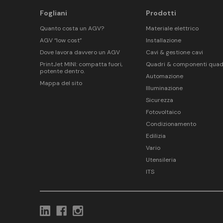
Fogliani
Prodotti
Quanto costa un AGV?
Materiale elettrico
AGV “low cost”
Installazione
Dove lavora davvero un AGV
Cavi & gestione cavi
PrintJet MINI: compatta fuori,
Quadri & componenti quad
potente dentro.
Automazione
Mappa del sito
Illuminazione
Sicurezza
Fotovoltaico
Condizionamento
Edilizia
Vario
Utensileria
ITS