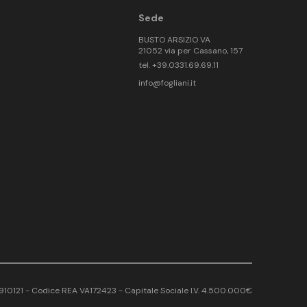
Sede
BUSTO ARSIZIO VA
21052 via per Cassano, 157
tel. +39.0331.69.69.11
info@fogliani.it
17910121 - Codice REA VA172423 - Capitale Sociale I.V. 4.500.000€