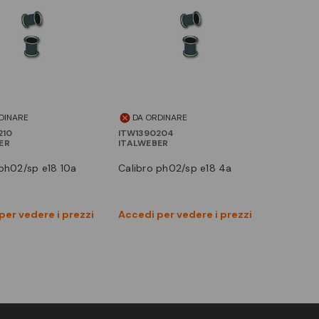
DINARE
DA ORDINARE
210
ITW1390204
ER
ITALWEBER
o ph02/sp e18 10a
calibro ph02/sp e18 4a
Vedi prodotto
Vedi prodotto
per vedere i prezzi
Accedi per vedere i prezzi
Confronta
Confronta