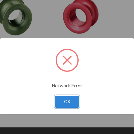
RDINARE
DA ORDINARE
DA OR
416
SIE5SH5006
ITW1390
SIEMENS
ITALWEB
atore spec. neozed 16a
calibratore neozed d01 6a
calibr
Vedi prodotto
Vedi prodotto
Network Error
per vedere i prezzi
Accedi per vedere i prezzi
Accedi 
Confronta
Confronta
OK