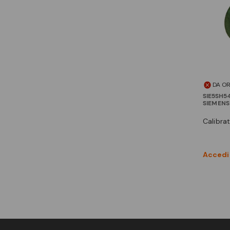
DA O
SIE5SH5
SIEMENS
calibr
Accedi 