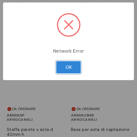
Accedi per vedere i prezzi
Accedi per vedere i prezzi
Network Error
OK
DA ORDINARE
DA ORDINARE
ARNDASP
ARNDACB65
ARNOCANALI
ARNOCANALI
staffa parete x asta d
base per asta di captazione
42mm h