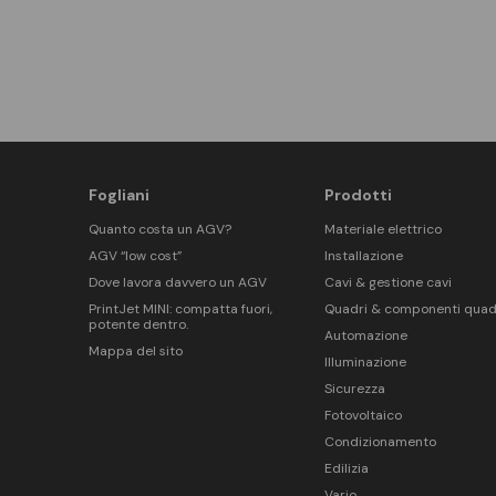
Fogliani
Prodotti
Quanto costa un AGV?
Materiale elettrico
AGV “low cost”
Installazione
Dove lavora davvero un AGV
Cavi & gestione cavi
PrintJet MINI: compatta fuori,
Quadri & componenti quad
potente dentro.
Automazione
Mappa del sito
Illuminazione
Sicurezza
Fotovoltaico
Condizionamento
Edilizia
Vario