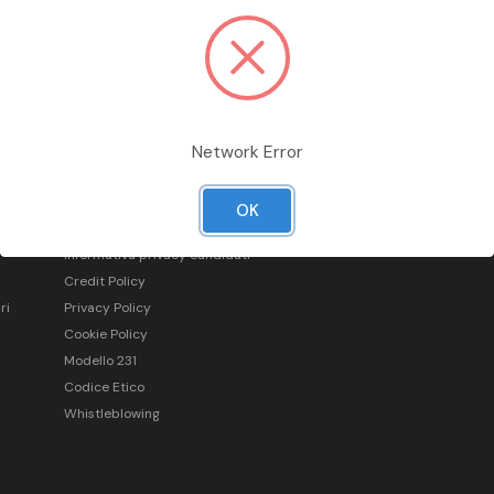
Network Error
Informazioni legali
OK
Condizioni generali di vendita
Informativa privacy candidati
Credit Policy
ri
Privacy Policy
Cookie Policy
Modello 231
Codice Etico
Whistleblowing