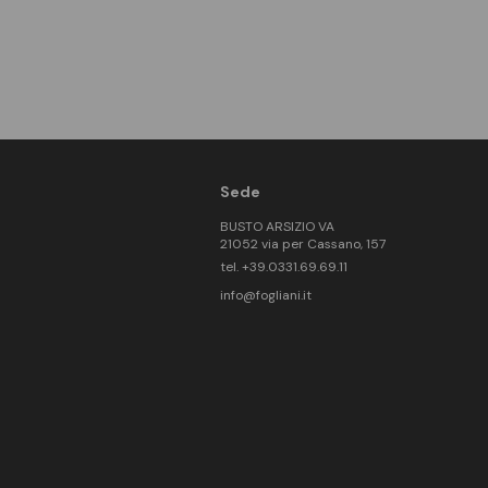
Sede
BUSTO ARSIZIO VA
21052 via per Cassano, 157
tel. +39.0331.69.69.11
info@fogliani.it