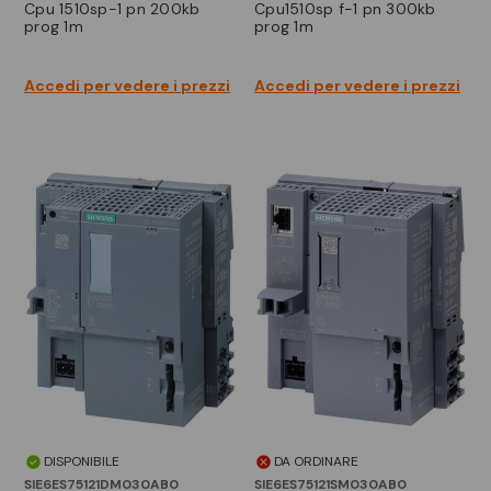
cpu 1510sp-1 pn 200kb
cpu1510sp f-1 pn 300kb
prog 1m
prog 1m
Accedi per vedere i prezzi
Accedi per vedere i prezzi
DISPONIBILE
DA ORDINARE
SIE6ES75121DM030AB0
SIE6ES75121SM030AB0