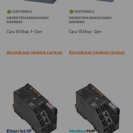
DISPONIBILE
DISPONIBILE
SIE6ES75142SN030AB0
SIE6ES75142DN030AB0
SIEMENS
SIEMENS
cpu 1514sp f-2pn
cpu 1514sp-2pn
Accedi per vedere i prezzi
Accedi per vedere i prezzi