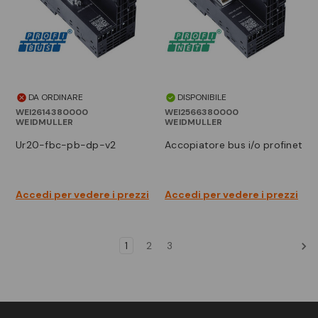
DA ORDINARE
DISPONIBILE
WEI2614380000
WEI2566380000
WEIDMULLER
WEIDMULLER
ur20-fbc-pb-dp-v2
accopiatore bus i/o profinet
Accedi per vedere i prezzi
Accedi per vedere i prezzi
1
2
3