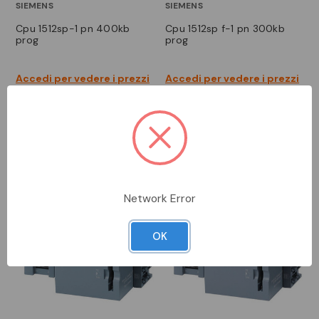
SIEMENS
SIEMENS
cpu 1512sp-1 pn 400kb
cpu 1512sp f-1 pn 300kb
prog
prog
Accedi per vedere i prezzi
Accedi per vedere i prezzi
Network Error
OK