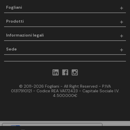
Fogliani
Prodotti
Informazioni legali
Sede
© 2011-2026 Fogliani - All Right Reserved - P.IVA
01317910121 - Codice REA VA172423 - Capitale Sociale I.V.
4.500.000€
Le tue preferenze relative alla privacy