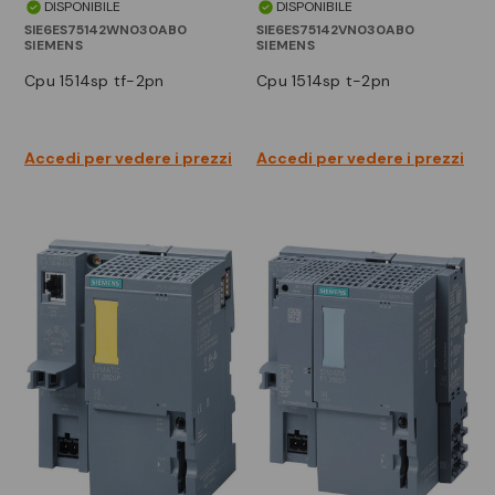
DISPONIBILE
DISPONIBILE
SIE6ES75142WN030AB0
SIE6ES75142VN030AB0
SIEMENS
SIEMENS
cpu 1514sp tf-2pn
cpu 1514sp t-2pn
Accedi per vedere i prezzi
Accedi per vedere i prezzi