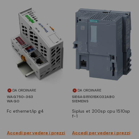
DA ORDINARE
DA ORDINARE
WAG750-363
SIE6AG15101SK032AB0
WAGO
SIEMENS
fc ethernet/ip g4
siplus et 200sp cpu 1510sp
f-1
Accedi per vedere i prezzi
Accedi per vedere i prezzi