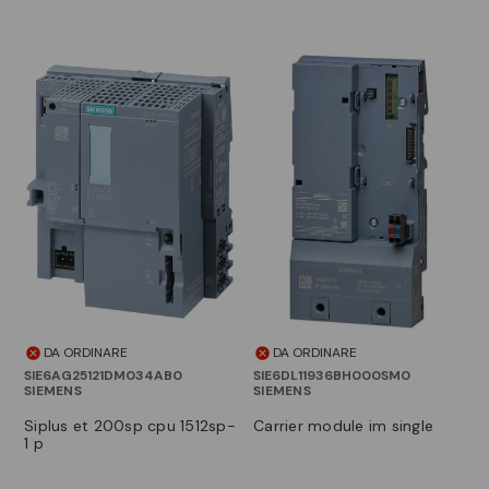
DA ORDINARE
DA ORDINARE
SIE6AG25121DM034AB0
SIE6DL11936BH000SM0
SIEMENS
SIEMENS
siplus et 200sp cpu 1512sp-
carrier module im single
1 p