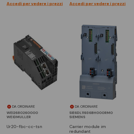
Accedi per vedere i prezzi
Accedi per vedere i prezzi
DA ORDINARE
DA ORDINARE
WEI2680260000
SIE6DL11936BH000RM0
WEIDMULLER
SIEMENS
ur20-fbc-cc-tsn
carrier module im
redundant