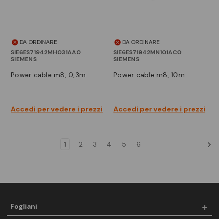
DA ORDINARE
DA ORDINARE
SIE6ES71942MH031AA0
SIE6ES71942MN101AC0
SIEMENS
SIEMENS
power cable m8, 0,3m
power cable m8, 10m
Accedi per vedere i prezzi
Accedi per vedere i prezzi
1
2
3
4
5
6
Fogliani