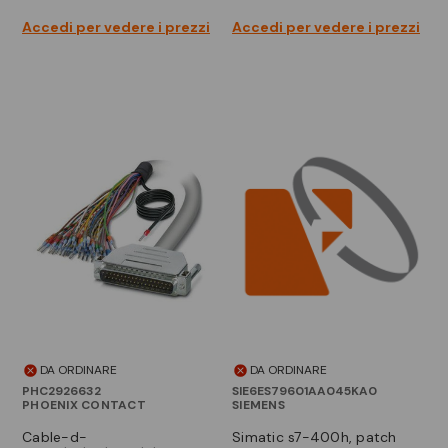
Accedi per vedere i prezzi
Accedi per vedere i prezzi
DA ORDINARE
DA ORDINARE
PHC2926632
SIE6ES79601AA045KA0
PHOENIX CONTACT
SIEMENS
cable-d-
simatic s7-400h, patch