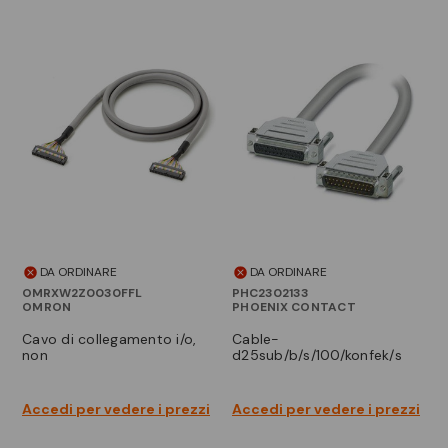
DA ORDINARE
DA ORDINARE
OMRXW2Z0030FFL
PHC2302133
OMRON
PHOENIX CONTACT
cavo di collegamento i/o,
cable-
non
d25sub/b/s/100/konfek/s
Accedi per vedere i prezzi
Accedi per vedere i prezzi