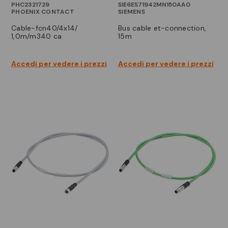
PHC2321729
SIE6ES71942MN150AA0
PHOENIX CONTACT
SIEMENS
cable-fcn40/4x14/
bus cable et-connection,
1,0m/m340 ca
15m
Accedi per vedere i prezzi
Accedi per vedere i prezzi