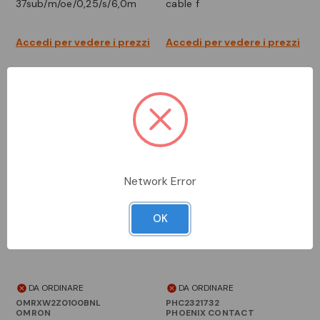
37sub/m/oe/0,25/s/6,0m
cable f
Accedi per vedere i prezzi
Accedi per vedere i prezzi
Network Error
OK
DA ORDINARE
DA ORDINARE
OMRXW2Z0100BNL
PHC2321732
OMRON
PHOENIX CONTACT