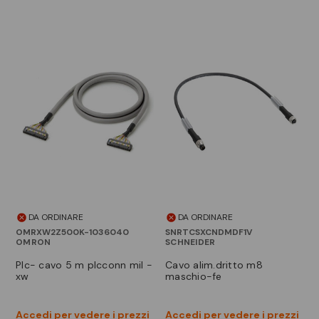
DA ORDINARE
DA ORDINARE
OMRXW2Z500K-1036040
SNRTCSXCNDMDF1V
OMRON
SCHNEIDER
plc- cavo 5 m plcconn mil -
cavo alim.dritto m8
xw
maschio-fe
Accedi per vedere i prezzi
Accedi per vedere i prezzi