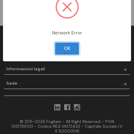
Non ci sono prodotti in questa categoria.
Network Error
Fogliani
OK
Prodotti
Informazioni legali
Sede
© 2011-2026 Fogliani - All Right Reserved - P.IVA
01317910121 - Codice REA VA172423 - Capitale Sociale I.V.
4.500.000€