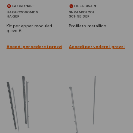
DA ORDINARE
DA ORDINARE
HAGUC2060MDN
SNRAM1DL201
HAGER
SCHNEIDER
kit per appar modulari
profilato metallico
q.evo 6
Accedi per vedere i prezzi
Accedi per vedere i prezzi