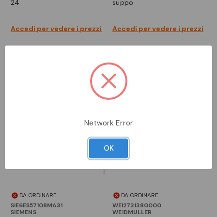
24
suppo
Accedi per vedere i prezzi
Accedi per vedere i prezzi
Network Error
OK
DA ORDINARE
DA ORDINARE
SIE6ES57108MA31
WEI2731380000
SIEMENS
WEIDMULLER