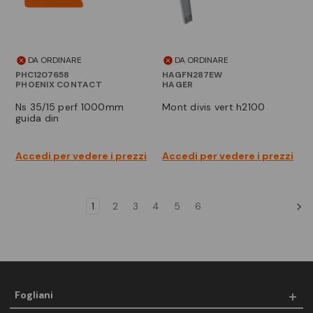
DA ORDINARE
DA ORDINARE
PHC1207658
HAGFN287EW
PHOENIX CONTACT
HAGER
ns 35/15 perf 1000mm
mont divis vert h2100
guida din
Accedi per vedere i prezzi
Accedi per vedere i prezzi
1
2
3
4
5
6
Fogliani