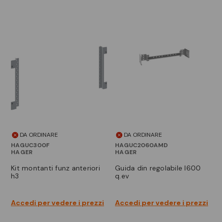
DA ORDINARE
DA ORDINARE
HAGUC300F
HAGUC2060AMD
HAGER
HAGER
kit montanti funz anteriori
guida din regolabile l600
h3
q.ev
Accedi per vedere i prezzi
Accedi per vedere i prezzi