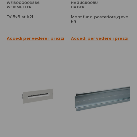
WEI8000003886
HAGUC900BU
WEIDMULLER
HAGER
ts15x5 st k21
mont.funz. posteriore,q.evo
h9
Accedi per vedere i prezzi
Accedi per vedere i prezzi