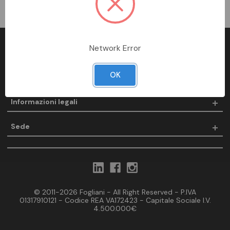
Network Error
Fogliani
OK
Prodotti
Informazioni legali
Sede
© 2011-2026 Fogliani - All Right Reserved - P.IVA
01317910121 - Codice REA VA172423 - Capitale Sociale I.V.
4.500.000€