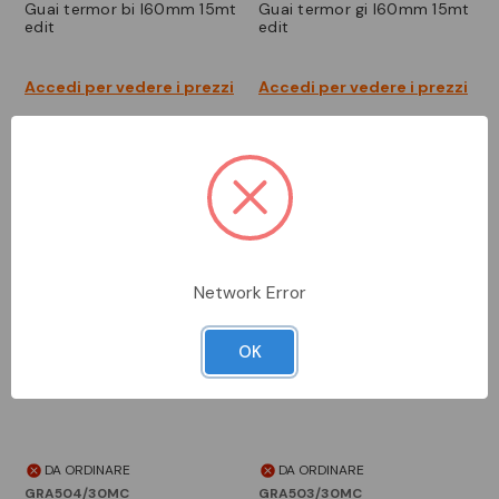
guai termor bi l60mm 15mt
guai termor gi l60mm 15mt
edit
edit
Accedi per vedere i prezzi
Accedi per vedere i prezzi
Network Error
OK
DA ORDINARE
DA ORDINARE
GRA504/30MC
GRA503/30MC