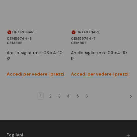
DA ORDINARE
DA ORDINARE
CEM59744-8
CEM59744-7
CEMBRE
CEMBRE
anello siglat.rms-03 =4-10
anello siglat.rms-03 =4-10
gi
gi
Accedi per vedere i prezzi
Accedi per vedere i prezzi
1
2
3
4
5
6
Fogliani