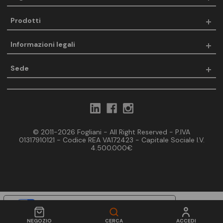
Prodotti
Informazioni legali
Sede
© 2011-2026 Fogliani - All Right Reserved - P.IVA
01317910121 - Codice REA VA172423 - Capitale Sociale I.V.
4.500.000€
Le tue preferenze relative alla privacy
Informativa sulla raccolta
NEGOZIO
CERCA
ACCEDI