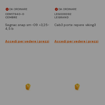
DA ORDINARE
DA ORDINARE
CEM17940-0
LEG038392
CEMBRE
LEGRAND
segnac.snap sm-09 =3,25-
cab3 porte repere viking3
4,5 b
Accedi per vedere i prezzi
Accedi per vedere i prezzi