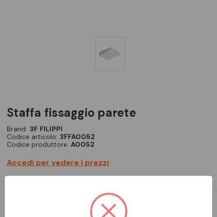
staffa fissaggio parete
Brand:
3F FILIPPI
Codice articolo:
3FFA0052
Codice produttore:
A0052
Accedi per vedere i prezzi