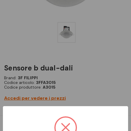
sensore b dual-dali
Brand:
3F FILIPPI
Codice articolo:
3FFA3015
Codice produttore:
A3015
Accedi per vedere i prezzi