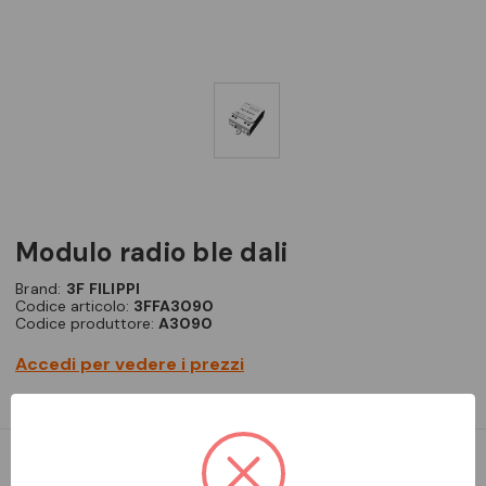
modulo radio ble dali
Brand:
3F FILIPPI
Codice articolo:
3FFA3090
Codice produttore:
A3090
Accedi per vedere i prezzi