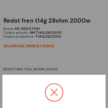
resist fren t14g 28ohm 2000w
Brand:
MC RESISTORI
Codice articolo:
8M.T14G/28/2000
Codice produttore:
T14G/28/2000
Accedi per vedere i prezzi
RESIST FREN T14G 28OHM 2000W
DA ORDINARE
Aggiungi alla comparazione