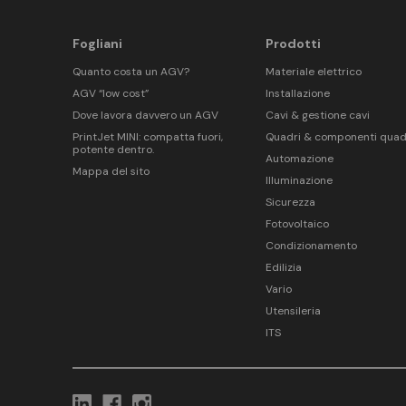
Fogliani
Prodotti
Quanto costa un AGV?
Materiale elettrico
AGV “low cost”
Installazione
Dove lavora davvero un AGV
Cavi & gestione cavi
PrintJet MINI: compatta fuori,
Quadri & componenti quad
potente dentro.
Automazione
Mappa del sito
Illuminazione
Sicurezza
Fotovoltaico
Condizionamento
Edilizia
Vario
Utensileria
ITS