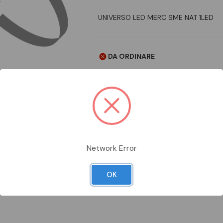
UNIVERSO LED MERC SME NAT 1LED
DA ORDINARE
Aggiungi alla comparazione
Network Error
Scheda Tecnica
Documentazion
OK
NAT 1LED