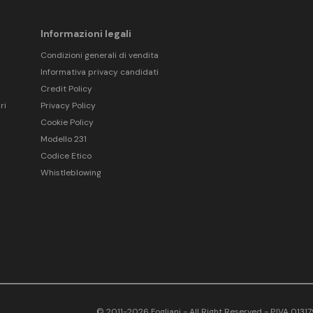
Informazioni legali
Condizioni generali di vendita
Informativa privacy candidati
Credit Policy
ri
Privacy Policy
Cookie Policy
Modello 231
Codice Etico
Whistleblowing
© 2011-2026 Fogliani - All Right Reserved - P.IVA 013