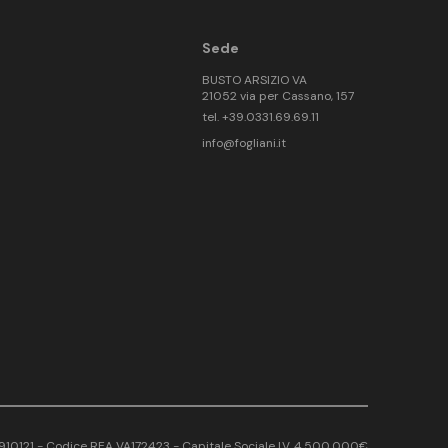
Sede
BUSTO ARSIZIO VA
21052 via per Cassano, 157
tel. +39.0331.69.69.11
info@fogliani.it
17910121 - Codice REA VA172423 - Capitale Sociale I.V. 4.500.000€