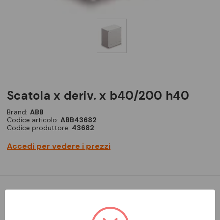
scatola x deriv. x b40/200 h40
Brand:
ABB
Codice articolo:
ABB43682
Codice produttore:
43682
Accedi per vedere i prezzi
Codice Ordine: 43682 - SCATOLA PER DERIVAZIONE PER
B40/200 H40/60/80 BIANCO