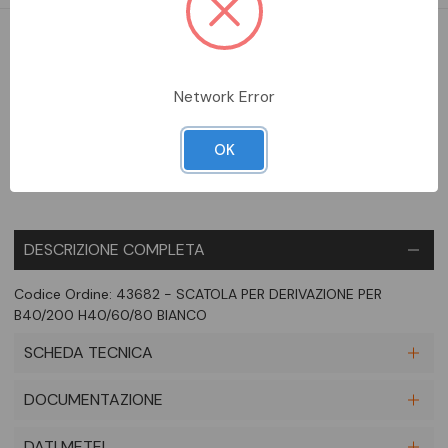
DA ORDINARE
Network Error
Aggiungi alla comparazione
OK
DESCRIZIONE COMPLETA
Codice Ordine: 43682 - SCATOLA PER DERIVAZIONE PER
B40/200 H40/60/80 BIANCO
SCHEDA TECNICA
DOCUMENTAZIONE
DATI METEL