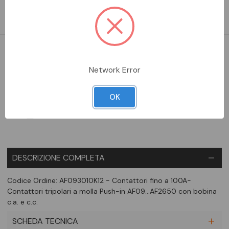
Contattori tripolari a molla Push-in AF09…AF2650 con bobina
c.a. e c.c.
DA ORDINARE
Network Error
Aggiungi alla comparazione
OK
DESCRIZIONE COMPLETA
Codice Ordine: AF093010K12 - Contattori fino a 100A-
Contattori tripolari a molla Push-in AF09…AF2650 con bobina
c.a. e c.c.
SCHEDA TECNICA