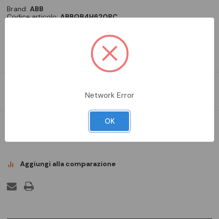
Brand:
ABB
Codice articolo:
ABBQB4H620RC
Codice produttore:
QB4H620RC
Accedi per vedere i prezzi
Modules for SACE-Breakers, System pro E energy Combi
Network Error
OK
DA ORDINARE
Aggiungi alla comparazione