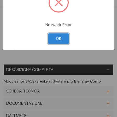
DA ORDINARE
Network Error
Aggiungi alla comparazione
OK
DESCRIZIONE COMPLETA
Modules for SACE-Breakers, System pro E energy Combi
SCHEDA TECNICA
DOCUMENTAZIONE
DATI METEL