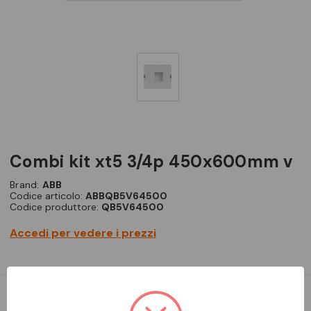
combi kit xt5 3/4p 450x600mm v
Brand:
ABB
Codice articolo:
ABBQB5V64500
Codice produttore:
QB5V64500
Accedi per vedere i prezzi
Modules for SACE-Breakers, System pro E energy Combi