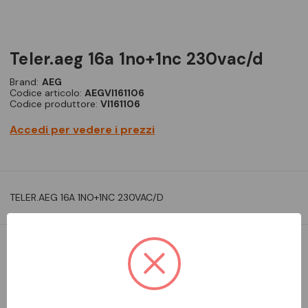
teler.aeg 16a 1no+1nc 230vac/d
Brand:
AEG
Codice articolo:
AEGVI161106
Codice produttore:
VI161106
Accedi per vedere i prezzi
TELER.AEG 16A 1NO+1NC 230VAC/D
DA ORDINARE
Aggiungi alla comparazione