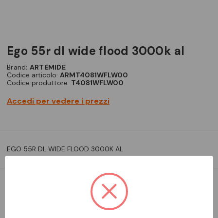
ego 55r dl wide flood 3000k al
Brand:
ARTEMIDE
Codice articolo:
ARMT4081WFLW00
Codice produttore:
T4081WFLW00
Accedi per vedere i prezzi
EGO 55R DL WIDE FLOOD 3000K AL
DA ORDINARE