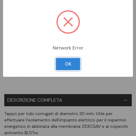
effettuare l'isolamento dell'impianto elettrico per il risparmio
energetico in abbinata alla membrana 253CGAV e ai coperchi
antivento BLSTxx
DA ORDINARE
Network Error
Aggiungi alla comparazione
OK
DESCRIZIONE COMPLETA
Tappo per tubi corrugati di diametro 20 mm. Utile per
effettuare l'isolamento dell'impianto elettrico per il risparmio
energetico in abbinata alla membrana 253CGAV e ai coperchi
antivento BLSTxx