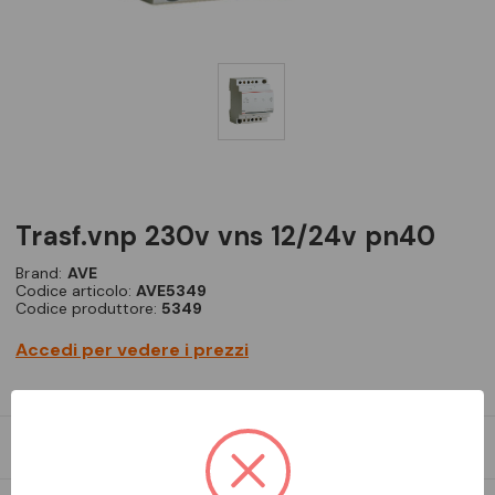
trasf.vnp 230v vns 12/24v pn40
Brand:
AVE
Codice articolo:
AVE5349
Codice produttore:
5349
Accedi per vedere i prezzi