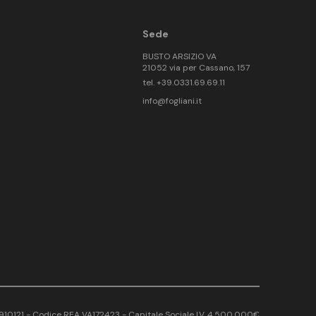
Sede
BUSTO ARSIZIO VA
21052 via per Cassano, 157
tel. +39.0331.69.69.11
info@fogliani.it
17910121 - Codice REA VA172423 - Capitale Sociale I.V. 4.500.000€