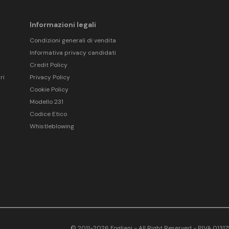
Informazioni legali
Condizioni generali di vendita
Informativa privacy candidati
Credit Policy
ri
Privacy Policy
Cookie Policy
Modello 231
Codice Etico
Whistleblowing
© 2011-2026 Fogliani - All Right Reserved - P.IVA 013