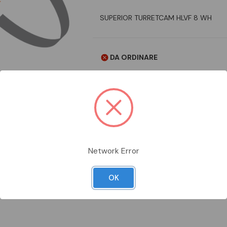
SUPERIOR TURRETCAM HLVF 8 WH
DA ORDINARE
Aggiungi alla comparazione
Network Error
Scheda Tecnica
Documentazion
OK
F 8 WH