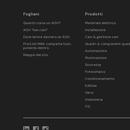
Fogliani
Prodotti
Quanto costa un AGV?
Materiale elettrico
AGV “low cost”
Installazione
Dove lavora davvero un AGV
Cavi & gestione cavi
PrintJet MINI: compatta fuori,
Quadri & componenti quad
potente dentro.
Automazione
Mappa del sito
Illuminazione
Sicurezza
Fotovoltaico
Condizionamento
Edilizia
Vario
Utensileria
ITS