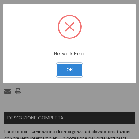
Faretto per illuminazione di emergenza ad elevate prestazioni
con tre lenti intercambiabili in dotazione per differenti fasci
luminosi.
Network Error
DISPONIBILE
OK
Aggiungi alla comparazione
DESCRIZIONE COMPLETA
Faretto per illuminazione di emergenza ad elevate prestazioni
con tre lenti intercambiabili in dotazione per differenti fasci