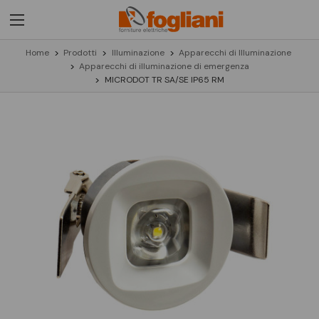
Home
Prodotti
Illuminazione
Apparecchi di Illuminazione
Apparecchi di illuminazione di emergenza
MICRODOT TR SA/SE IP65 RM